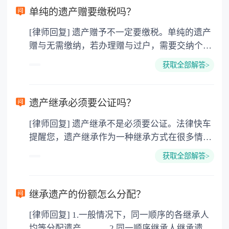
单纯的遗产赠要缴税吗？
[律师回复] 遗产赠予不一定要缴税。单纯的遗产
赠与无需缴纳，若办理赠与过户，需要交纳个人
所得税、契税和公证费。赠与过户是没有增值税
获取全部解答>
的，因为赠与是被认为是无偿受赠的行为，所以
需要受赠人缴纳个人所得税，同时赠与过户也需
要缴纳公证费，具体如下： 1. 公证费：按房
遗产继承必须要公证吗？
价2%缴纳 2. 评估费：按房价0.5%缴纳
[律师回复] 遗产继承不是必须要公证。法律快车
3. 印花税：按房屋评估价的0.05%缴纳 4. 土
提醒您，遗产继承作为一种继承方式在很多情况
地增值税：按房价1%缴纳 5. 房屋产权登记费：
下都是不需要公证的，当然，如果需要公正的也
100元一件。
获取全部解答>
可以到专门的公证机构去办理，相关程序参照法
律依据。公证不是遗产继承的必经程序。但为了
以防对财产继承发生纠纷，可以对遗产继承进行
继承遗产的份额怎么分配？
公证。所以，只要合法就具有法律效力，不需要
[律师回复] 1.一般情况下，同一顺序的各继承人
公证。
均等分配遗产。 2.同一顺序继承人继承遗产