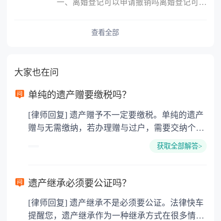
一、离婚登记可以申请撤销吗离婚登记可以申请撤销。依据我国最新《
查看全部
大家也在问
单纯的遗产赠要缴税吗？
[律师回复] 遗产赠予不一定要缴税。单纯的遗产
赠与无需缴纳，若办理赠与过户，需要交纳个人
所得税、契税和公证费。赠与过户是没有增值税
获取全部解答>
的，因为赠与是被认为是无偿受赠的行为，所以
需要受赠人缴纳个人所得税，同时赠与过户也需
要缴纳公证费，具体如下： 1. 公证费：按房
遗产继承必须要公证吗？
价2%缴纳 2. 评估费：按房价0.5%缴纳
[律师回复] 遗产继承不是必须要公证。法律快车
3. 印花税：按房屋评估价的0.05%缴纳 4. 土
提醒您，遗产继承作为一种继承方式在很多情况
地增值税：按房价1%缴纳 5. 房屋产权登记费：