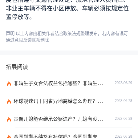
非业主车辆不得在小区停放、车辆必须按规定位
置停放等。
声明:以上内容由相关作者结合政策法规整理发布，若内容有误可
通过意见反馈联系删除
拓展阅读
非婚生子女合法权益包括哪些？非婚生子女继承财产的条件是什么？ 全球热点评
2023-06-29
环球观速讯丨同省异地离婚怎么办理？夫妻异地离婚须准备哪些资料？
2023-06-28
丧偶儿媳能否继承公婆遗产？儿媳有没有赡养老人的义务？
2023-06-28
合同到期不续签有补偿吗？合同到期未提前30天通知怎么赔偿？ 当前速看
2023-06-28