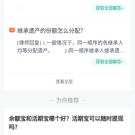
下都是不需要公证的，当然，如果需要公正的也
100元一件。
获取全部解答>
可以到专门的公证机构去办理，相关程序参照法
律依据。公证不是遗产继承的必经程序。但为了
以防对财产继承发生纠纷，可以对遗产继承进行
继承遗产的份额怎么分配？
公证。所以，只要合法就具有法律效力，不需要
[律师回复] 1.一般情况下，同一顺序的各继承人
公证。
均等分配遗产。 2.同一顺序继承人继承遗产
的份额，一般应当均等。 3.对生活有特殊困
获取全部解答>
难又缺乏劳动能力的继承人，分配遗产时，应当
予以照顾。 4.对被继承人尽了主要扶养义务
或者与被继承人共同生活的继承人，分配遗产
查看全部
时，可以多分。 5.有扶养能力和有扶养条件
的继承人，不尽扶养义务的，分配遗产时，应当
为你推荐
不分或者少分。 6.继承人协商同意的，也可
以不均等。
余额宝和活期宝哪个好？活期宝可以随时提现
吗？